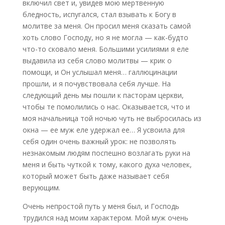
включил свет и, увидев мою мертвенную
бледность, испугался, стал взывать к Богу в
молитве за меня. Он просил меня сказать самой
хоть слово Господу, но я не могла — как-будто
что-то сковало меня. Большими усилиями я еле
выдавила из себя слово молитвы — крик о
помощи, и Он услышал меня… галлюцинации
прошли, и я почувствовала себя лучше. На
следующий день мы пошли к пасторам церкви,
чтобы те помолились о нас. Оказывается, что и
моя начальница той ночью чуть не выбросилась из
окна — ее муж еле удержал ее… Я усвоила для
себя один очень важный урок: не позволять
незнакомым людям поспешно возлагать руки на
меня и быть чуткой к тому, какого духа человек,
который может быть даже называет себя
верующим.
Очень непростой путь у меня был, и Господь
трудился над моим характером. Мой муж очень