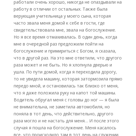
работали очень хорошо, никогда не опаздывали на
работу в отличии от остальных. Также была
верующая учительница у моего сына, которая
часто звала меня домой к себе в гости, где
свидетельствовала мне, звала на богослужение.
Но я все время отмахивалась. В один день, когда
мне в очередной раз предложили пойти на
богослужение и примириться с Богом, я сказала,
что в другой раз. На это мне ответили, что другого
раза может и не быть. Но я хлопнула дверью и
ушла. По пути домой, когда я переходила дорогу,
то не увидела машину, которая затормозила прямо
передо мной, и остановилась так близко от меня,
что я даже положила руку на капот той машины.
Водитель обругал меня с головы до ног — я была
не внимательна, не заметила автомобиля, но
поняла в тот день, что действительно, другого
раза могло и не настать для меня… И после этого
случая я пошла на богослужение. Меня касалось
все, что происходило там в тот день на служении.