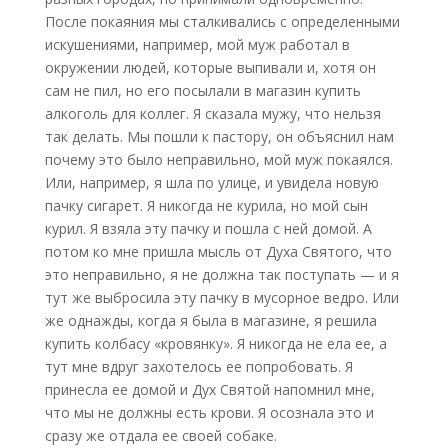
После покаяния мы сталкивались с определенными
искушениями, например, мой муж работал в
окружении людей, которые выпивали и, хотя он
сам не пил, но его посылали в магазин купить
алкоголь для коллег. Я сказала мужу, что нельзя
так делать. Мы пошли к пастору, он объяснил нам
почему это было неправильно, мой муж покаялся.
Или, например, я шла по улице, и увидела новую
пачку сигарет. Я никогда не курила, но мой сын
курил. Я взяла эту пачку и пошла с ней домой. А
потом ко мне пришла мысль от Духа Святого, что
это неправильно, я не должна так поступать — и я
тут же выбросила эту пачку в мусорное ведро. Или
же однажды, когда я была в магазине, я решила
купить колбасу «кровянку». Я никогда не ела ее, а
тут мне вдруг захотелось ее попробовать. Я
принесла ее домой и Дух Святой напомнил мне,
что мы не должны есть крови. Я осознала это и
сразу же отдала ее своей собаке.