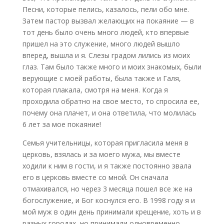
Песни, которые пелись, казалось, пели обо мне.
Затем пастор вызвал желающих на покаяние — в
тот день было очень много людей, кто впервые
пришел на это служение, много людей вышло
вперед, вышла и я. Слезы градом лились из моих
глаз. Там было также много и моих знакомых, были
верующие с моей работы, была также и Галя,
которая плакала, смотря на меня. Когда я
проходила обратно на свое место, то спросила ее,
почему она плачет, и она ответила, что молилась
6 лет за мое покаяние!
Семья учительницы, которая пригласила меня в
церковь, взялась и за моего мужа, мы вместе
ходили к ним в гости, и я также постоянно звала
его в церковь вместе со мной. Он сначала
отмахивался, но через 3 месяца пошел все же на
богослужение, и Бог коснулся его. В 1998 году я и
мой муж в один день принимали крещение, хоть и в
разных городах, но принимали одновременно.