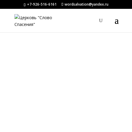
+7-926-516-6161
wordsalvation@yandex.ru
Танцевальная группа «Дочь
Сиона»
Наша церковная танцевальная «Дочь
Сиона» существует 3 года. Идея