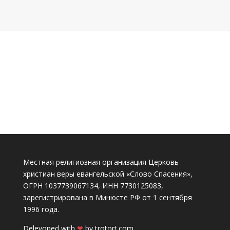
Местная религиозная организация Церковь
христиан веры евангельской «Слово Спасения»,
ОГРН 1037739067134, ИНН 7730125083,
зарегистрирована в Минюсте РФ от 1 сентября
1996 года.
Delevoped with
❤
by
trotort.com