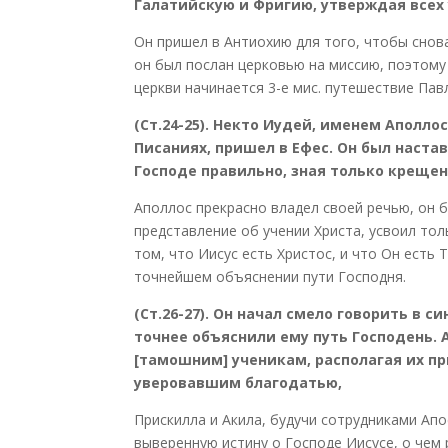
Галатийскую и Фригию, утверждая всех
Он пришел в Антиохию для того, чтобы снов
он был послан церковью на миссию, поэтому
церкви начинается 3-е мис. путешествие Пав
(Ст.24-25). Некто Иудей, именем Аполл
Писаниях, пришел в Ефес. Он был настав
Господе правильно, зная только крещен
Аполлос прекрасно владел своей речью, он 
представление об учении Христа, усвоил то
том, что Иисус есть Христос, и что Он есть
точнейшем объяснении пути Господня.
(Ст.26-27). Он начал смело говорить в с
точнее объяснили ему путь Господень. 
[тамошним] ученикам, располагая их при
уверовавшим благодатью,
Прискилла и Акила, будучи сотрудниками Ап
выверенную истину о Господе Иисусе, о чем