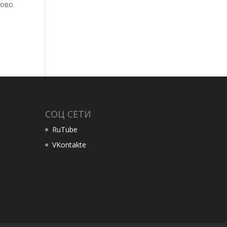
лово
СОЦ СЕТИ
RuTube
VKontakte