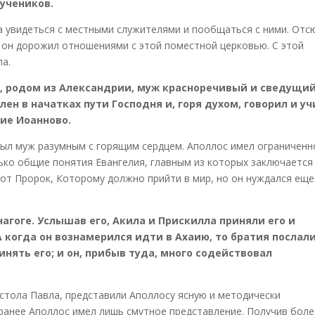
 учеников.
а увидеться с местными служителями и пообщаться с ними. Отс
 он дорожил отношениями с этой поместной церковью. С этой
ла.
ос, родом из Александрии, муж красноречивый и сведущий
лен в начатках пути Господня и, горя духом, говорил и уч
ие Иоанново.
был муж разумным с горящим сердцем. Аполлос имел ограниченн
лько общие понятия Евангелия, главным из которых заключается
 Тот Пророк, Которому должно прийти в мир, но он нуждался еще
инагоге. Услышав его, Акила и Прискилла приняли его и
А когда он вознамерился идти в Ахаию, то братия послали
нять его; и он, прибыв туда, много содействовал
остола Павла, представили Аполлосу ясную и методически
 ранее Аполлос имел лишь смутное представление. Получив боле