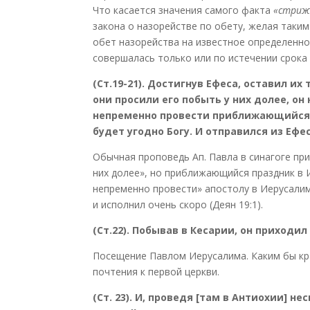
Что касается значения самого факта
«стрижк
закона о назорействе по обету, желая таким
обет назорейства на известное определенно
совершалась только или по истечении срока
(Ст.19-21). Достигнув Ефеса, оставил их
они просили его побыть у них долее, он 
непременно провести приближающийся п
будет угодно Богу. И отправился из Ефе
Обычная проповедь Ап. Павла в синагоге при
них долее», но приближающийся праздник в 
непременно провести» апостолу в Иерусалиме
и исполнил очень скоро (Деян 19:1).
(Ст.22). Побывав в Кесарии, он приходи
Посещение Павлом Иерусалима. Каким бы кр
почтения к первой церкви.
(Ст. 23). И, проведя [там в Антиохии] н