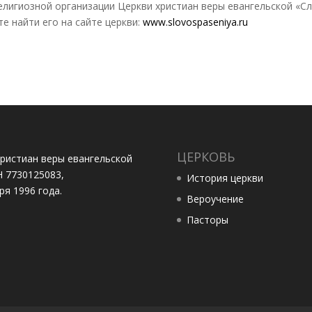
лигиозной организации Церкви христиан веры евангельской «С
е найти его на сайте церкви:
www.slovospaseniya.ru
ЦЕРКОВЬ
ристиан веры евангельской
Н 7730125083,
История церкви
я 1996 года.
Вероучение
Пасторы