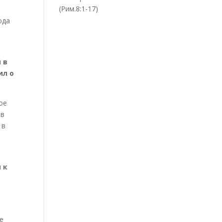
(Рим.8:1-17)
юда
 в
ил о
ое
 в
 в
 к
е