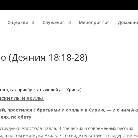
О церкви
Служения
Мероприятия
Домашни
о (Деяния 18:18-28)
ого, как приобретать людей для Христа)
ИСКИЛЛЫ И АКИЛЫ
ней, простился с братьями и отплыл в Сирию, — и с ним А
еях, по обету.
сотрудники Апостола Павла. В греческих и современных русских
, а потом имя мужа Акилы, что свидетельствует о лидерстве ж