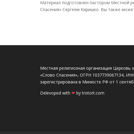
Материал подготовлен пастором Местной ре
Спасения» Сергеем Киришко. Вы также может
Местная религиозная организация Церковь х
«Слово Спасения», ОГРН 1037739067134, ИН
зарегистрирована в Минюсте РФ от 1 сентябр
Delevoped with
❤
by
trotort.com