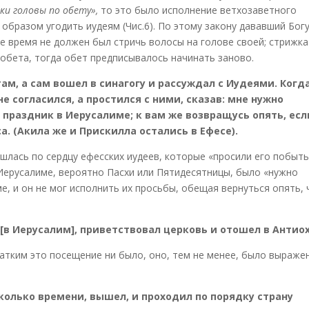
и головы по обету»,
то это было исполнение ветхозаветного
 образом угодить иудеям (Чис.6). По этому закону дававший Бог
е время не должен был стричь волосы на голове своей; стрижка
 обета, тогда обет предписывалось начинать заново.
 там, а сам вошел в синагогу и рассуждал с Иудеями. Когд
не согласился, а простился с ними, сказав: мне нужно
раздник в Иерусалиме; к вам же возвращусь опять, есл
са. (Акила же и Прискилла остались в Ефесе).
шлась по сердцу ефесских иудеев, которые «просили его побыть
Иерусалиме, вероятно Пасхи или Пятидесятницы, было «нужно
, и он не мог исполнить их просьбы, обещая вернуться опять, 
л [в Иерусалим], приветствовал церковь и отошел в Антио
атким это посещение ни было, оно, тем не менее, было выраже
есколько времени, вышел, и проходил по порядку страну